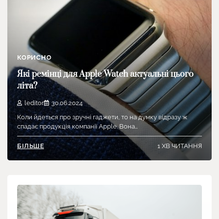
КОРИСНО
Які ремінці для Apple Watch актуальні цього
літа?
leditor
30.06.2024
Коли йдеться про зручні гаджети, то на думку відразу ж
спадає продукція компанії Apple. Вона…
1 ХВ ЧИТАННЯ
БІЛЬШЕ