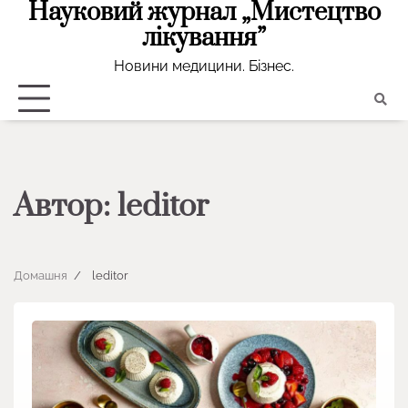
Науковий журнал „Мистецтво
Перейти
до
лікування”
вмісту
Новини медицини. Бізнес.
Автор:
leditor
Домашня
leditor