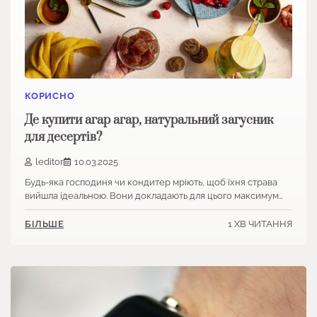
КОРИСНО
Де купити агар агар, натуральний загусник
для десертів?
leditor
10.03.2025
Будь-яка господиня чи кондитер мріють, щоб їхня страва
вийшла ідеальною. Вони докладають для цього максимум…
1 ХВ ЧИТАННЯ
БІЛЬШЕ