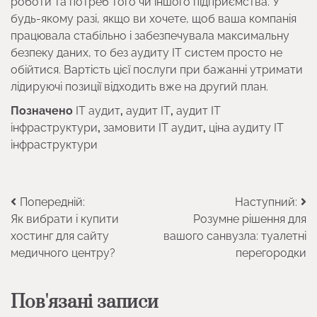
роботи та потреб того чи іншого підприємства. У
будь-якому разі, якщо ви хочете, щоб ваша компанія
працювала стабільно і забезпечувала максимальну
безпеку даних, то без аудиту ІТ систем просто не
обійтися. Вартість цієї послуги при бажанні утримати
лідируючі позиції відходить вже на другий план.
Позначено
IT аудит
,
аудит IT
,
аудит IT
інфраструктури
,
замовити IT аудит
,
ціна аудиту ІТ
інфраструктури
Навігація
Попередній:
Наступний:
Як вибрати і купити
Розумне рішення для
записів
хостинг для сайту
вашого санвузла: туалетні
медичного центру?
перегородки
Пов'язані записи