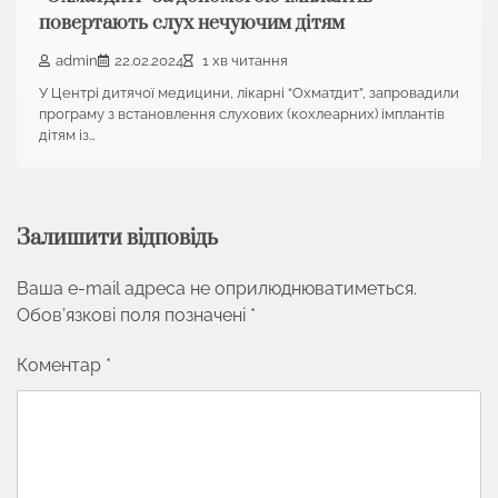
повертають слух нечуючим дітям
admin
22.02.2024
1 хв читання
У Центрі дитячої медицини, лікарні “Охматдит”, запровадили
програму з встановлення слухових (кохлеарних) імплантів
дітям із…
Залишити відповідь
Ваша e-mail адреса не оприлюднюватиметься.
Обов’язкові поля позначені
*
Коментар
*