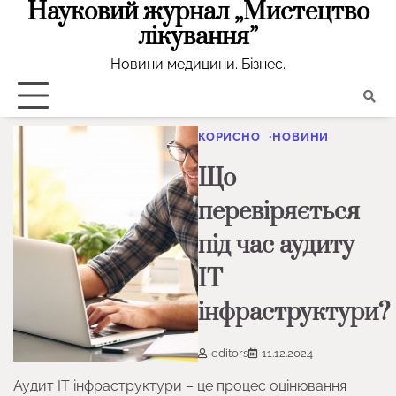
Науковий журнал „Мистецтво
Перейти
до
лікування”
вмісту
Новини медицини. Бізнес.
КОРИСНО
НОВИНИ
Що
перевіряється
під час аудиту
ІТ
інфраструктури?
editors
11.12.2024
Аудит ІТ інфраструктури – це процес оцінювання