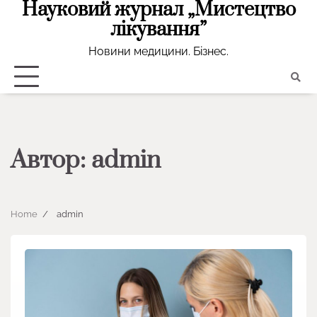
Науковий журнал „Мистецтво
Skip
to
лікування”
content
Новини медицини. Бізнес.
Автор:
admin
Home
admin