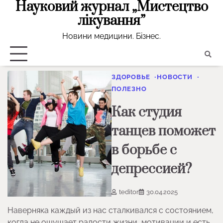
Науковий журнал „Мистецтво
Skip
to
лікування”
content
Новини медицини. Бізнес.
ЗДОРОВЬЕ
НОВОСТИ
ПОЛЕЗНО
Как студия
танцев поможет
в борьбе с
депрессией?
teditor
30.04.2025
Наверняка каждый из нас сталкивался с состоянием,
когда не ощущает радости жизни, мотивации и есть