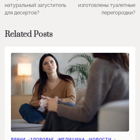
по
натуральный загуститель
изготовлены туалетные
записям
для десертов?
перегородки?
Related Posts
ВРАЧИ
ЗДОРОВЬЕ
МЕДИЦИНА
НОВОСТИ