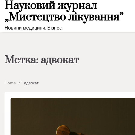
Науковий журнал
Skip
to
„Мистецтво лікування”
content
Новини медицини. Бізнес.
Метка:
адвокат
Home
адвокат