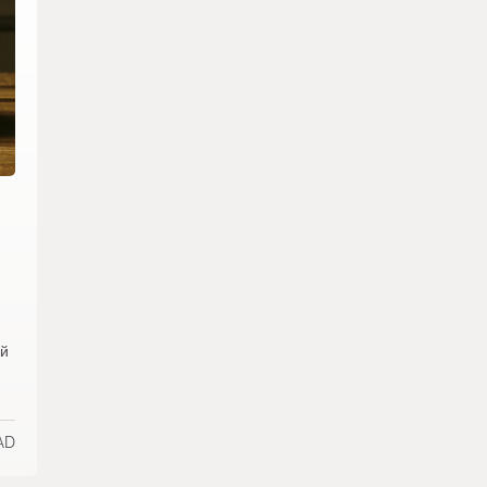
ый
AD