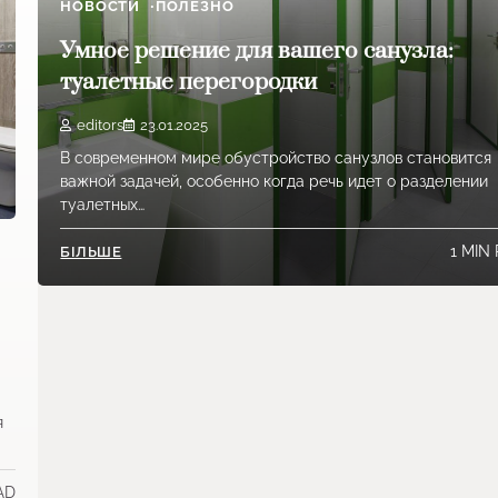
НОВОСТИ
ПОЛЕЗНО
Умное решение для вашего санузла:
туалетные перегородки
editors
23.01.2025
В современном мире обустройство санузлов становится
важной задачей, особенно когда речь идет о разделении
туалетных…
1 MIN
БІЛЬШЕ
я
AD