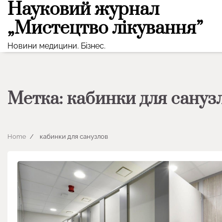
Науковий журнал
Skip
to
„Мистецтво лікування”
content
Новини медицини. Бізнес.
Метка:
кабинки для сануз
Home
кабинки для санузлов