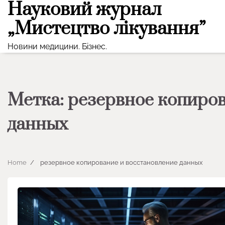
Науковий журнал
Skip
to
„Мистецтво лікування”
content
Новини медицини. Бізнес.
Метка:
резервное копиров
данных
Home
резервное копирование и восстановление данных