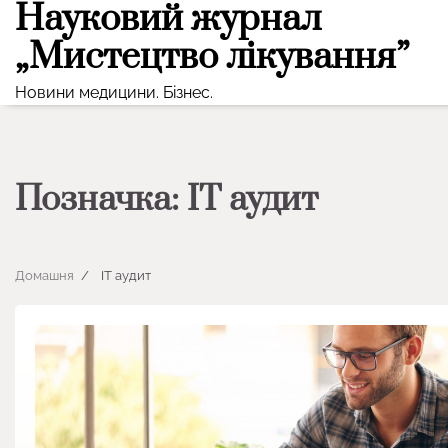
Науковий журнал
Перейти
до
„Мистецтво лікування”
вмісту
Новини медицини. Бізнес.
Позначка:
IT аудит
Домашня
IT аудит