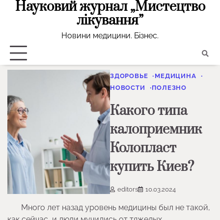
Науковий журнал „Мистецтво
Skip
to
лікування”
content
Новини медицини. Бізнес.
ЗДОРОВЬЕ
МЕДИЦИНА
НОВОСТИ
ПОЛЕЗНО
Какого типа
калоприемник
Колопласт
купить Киев?
editors
10.03.2024
Много лет назад уровень медицины был не такой,
как сейчас, и люди мучились от тяжелых