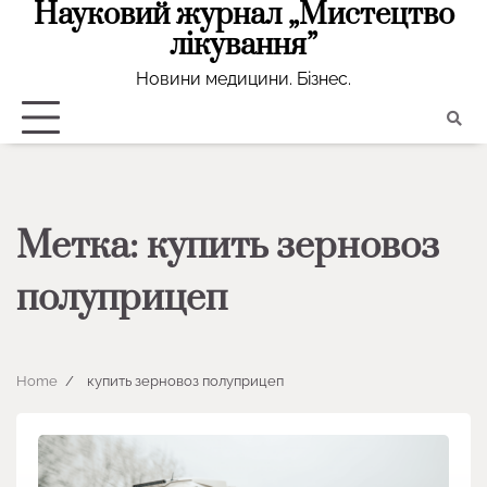
Науковий журнал „Мистецтво
Skip
to
лікування”
content
Новини медицини. Бізнес.
Метка:
купить зерновоз
полуприцеп
Home
купить зерновоз полуприцеп