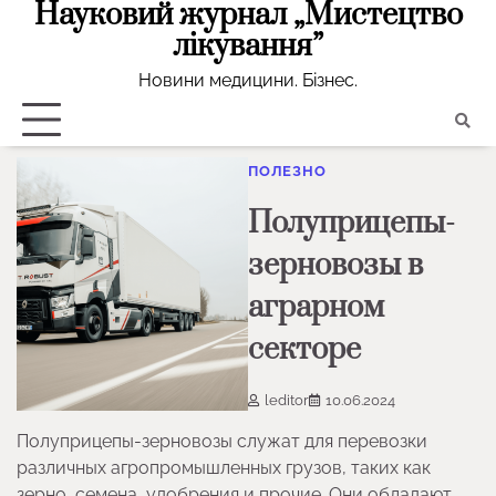
Науковий журнал „Мистецтво
Skip
to
лікування”
content
Новини медицини. Бізнес.
ПОЛЕЗНО
Полуприцепы-
зерновозы в
аграрном
секторе
leditor
10.06.2024
Полуприцепы-зерновозы служат для перевозки
различных агропромышленных грузов, таких как
зерно, семена, удобрения и прочие. Они обладают