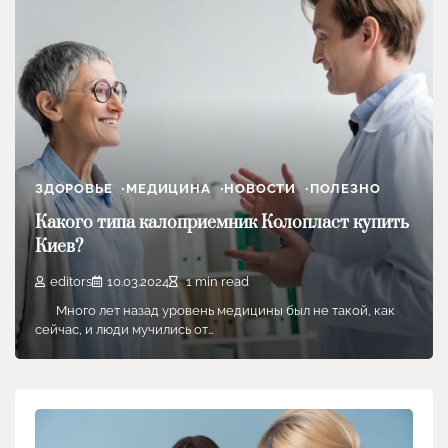
ЗДОРОВЬЕ
МЕДИЦИНА
НОВОСТИ
ПОЛЕЗНО
Какого типа калоприемник Колопласт купить
Киев?
editors
10.03.2024
1 min read
Много лет назад уровень медицины был не такой, как
сейчас, и люди мучились от…