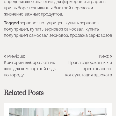
определяющее значение для фермеров и аграриев
при выборе техники для быстрой перевозки
жизненно важных продуктов.
Tagged
зерновоз полуприцеп
,
купить зерновоз
полуприцеп
,
купить зерновоз самосвал
,
купить
полуприцеп самосвал зерновоз
,
продажа зерновозов
Навигация
Previous:
Next:
Критерии выбора летних
Права задержанных и
по
шин для комфортной езды
арестованных:
записям
по городу
консультация адвоката
Related Posts