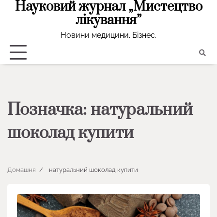
Науковий журнал „Мистецтво
Перейти
до
лікування”
вмісту
Новини медицини. Бізнес.
Позначка:
натуральний
шоколад купити
Домашня
натуральний шоколад купити