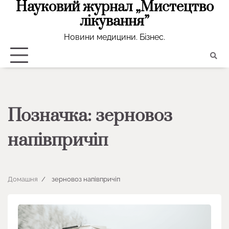
Науковий журнал „Мистецтво
Перейти
до
лікування”
вмісту
Новини медицини. Бізнес.
Позначка:
зерновоз
напівпричіп
Домашня
зерновоз напівпричіп