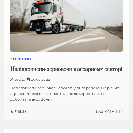
КОРИСНО
Напівпричепи-зерновози в аграрному секторі
leditor
10.06.2024
Напівпричепи-зерновози служать для перевезення різних
агропромислових вантажів, таких як зерно, насіння,
добрива та інші. Вони…
1 ХВ ЧИТАННЯ
БІЛЬШЕ