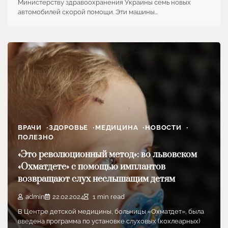
Министерству здравоохранения Украины семь новых
автомобилей скорой помощи. Эти машины…
ВРАЧИ
ЗДОРОВЬЕ
МЕДИЦИНА
НОВОСТИ
ПОЛЕЗНО
«Это революционный метод»: во львовском
«Охматдете» с помощью имплантов
возвращают слух неслышащим детям
admin
22.02.2024
1 min read
В Центре детской медицины, больницы «Охматдет», была
введена программа по установке слуховых (кохлеарных)