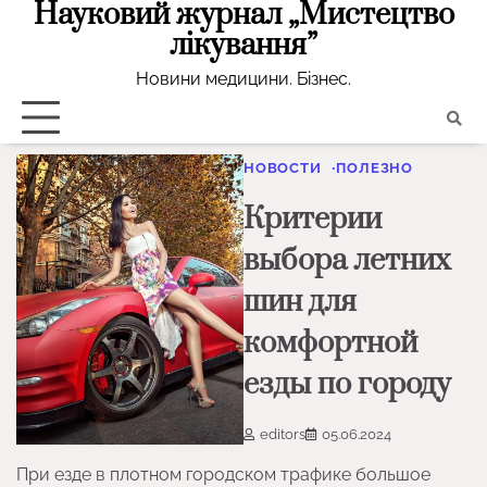
Науковий журнал „Мистецтво
Skip
to
лікування”
content
Новини медицини. Бізнес.
НОВОСТИ
ПОЛЕЗНО
Критерии
выбора летних
шин для
комфортной
езды по городу
editors
05.06.2024
При езде в плотном городском трафике большое