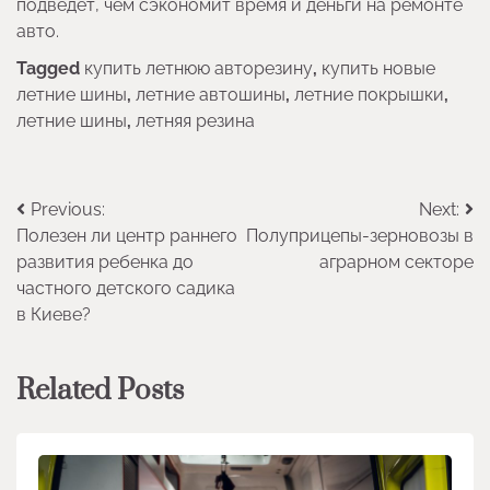
подведет, чем сэкономит время и деньги на ремонте
авто.
Tagged
купить летнюю авторезину
,
купить новые
летние шины
,
летние автошины
,
летние покрышки
,
летние шины
,
летняя резина
Навигация
Previous:
Next:
Полезен ли центр раннего
Полуприцепы-зерновозы в
по
развития ребенка до
аграрном секторе
записям
частного детского садика
в Киеве?
Related Posts